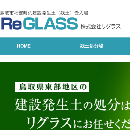
鳥取市福部町の建設発生土（残土）受入場
HOME
残土処分場